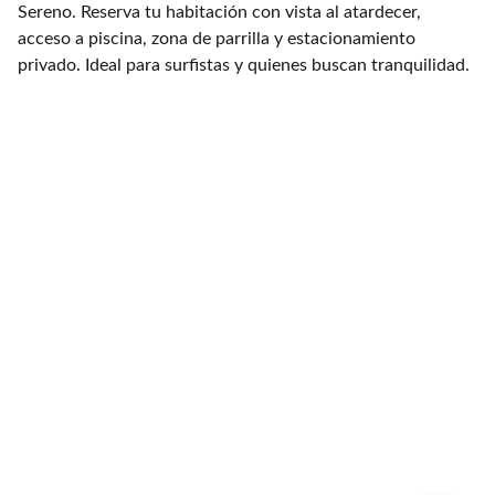
Sereno. Reserva tu habitación con vista al atardecer,
acceso a piscina, zona de parrilla y estacionamiento
privado. Ideal para surfistas y quienes buscan tranquilidad.
Ubicacion
Km 46.3 de la Antigua Panamericana Sur 
Dirección
Malecon Norte Mz N1 Lote 228
Playa Punta Rocas
Punta Negra , Lima
Contacto para Reservas